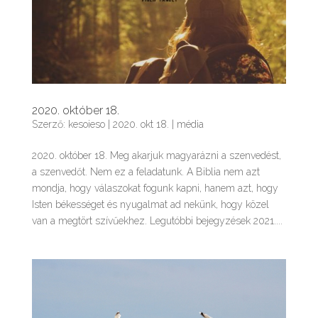
2020. október 18.
Szerző:
kesoieso
|
2020. okt 18.
|
média
2020. október 18. Meg akarjuk magyarázni a szenvedést,
a szenvedőt. Nem ez a feladatunk. A Biblia nem azt
mondja, hogy válaszokat fogunk kapni, hanem azt, hogy
Isten békességet és nyugalmat ad nekünk, hogy közel
van a megtört szívűekhez. Legutóbbi bejegyzések 2021....