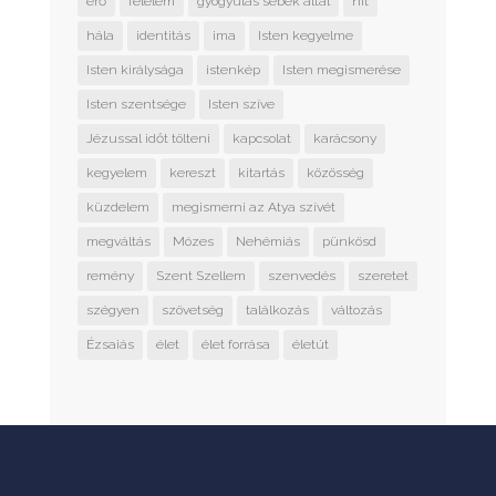
erő
félelem
gyógyulás sebek által
hit
hála
identitás
ima
Isten kegyelme
Isten királysága
istenkép
Isten megismerése
Isten szentsége
Isten szíve
Jézussal időt tölteni
kapcsolat
karácsony
kegyelem
kereszt
kitartás
közösség
küzdelem
megismerni az Atya szívét
megváltás
Mózes
Nehémiás
pünkösd
remény
Szent Szellem
szenvedés
szeretet
szégyen
szövetség
találkozás
változás
Ézsaiás
élet
élet forrása
életút