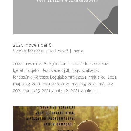
2020. november 8.
Szerző:
kesoieso
|
2020. nov 8.
|
média
2020. november 8. A jólétben is lehetünk messze az
Ígéret Földjétől. Jézus azért jött, hogy szabadok
lehessünk. Keresés: Legújabb hírek 2021. május 30. 2021.
május 23. 2021. május 16. 2021. május 9. 2021. május 2.
2021. április 25. 2021. április 18. 2021. április 11....