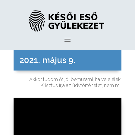
2021. május 9.
Akkor tudom őt jól bemutatni, ha vele élek.
Krisztus írja az üdvtörténetet, nem mi.