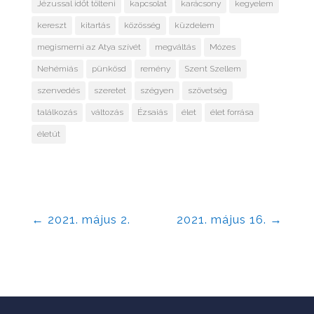
Jézussal időt tölteni
kapcsolat
karácsony
kegyelem
kereszt
kitartás
közösség
küzdelem
megismerni az Atya szívét
megváltás
Mózes
Nehémiás
pünkösd
remény
Szent Szellem
szenvedés
szeretet
szégyen
szövetség
találkozás
változás
Ézsaiás
élet
élet forrása
életút
←
2021. május 2.
2021. május 16.
→