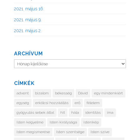
2021. május 16.
2021. május 9.
2021. május 2.
ARCHÍVUM
Archívum
CÍMKÉK
advent
bizalom
békesség
Dávid
egy mindenkiért
egység
erkölcsi hozzáállás
erő
félelem
gyógyulás sebek által
hit
hála
identitás
ima
Isten kegyelme
Isten királysága
istenkép
Isten megismerése
Isten szentsége
Isten szíve