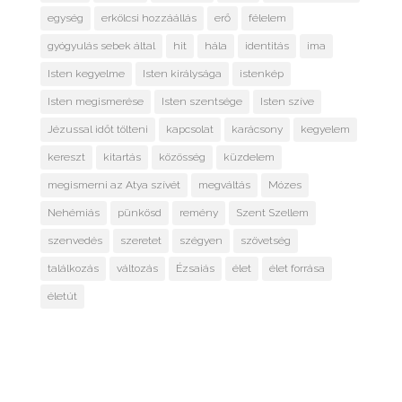
egység
erkölcsi hozzáállás
erő
félelem
gyógyulás sebek által
hit
hála
identitás
ima
Isten kegyelme
Isten királysága
istenkép
Isten megismerése
Isten szentsége
Isten szíve
Jézussal időt tölteni
kapcsolat
karácsony
kegyelem
kereszt
kitartás
közösség
küzdelem
megismerni az Atya szívét
megváltás
Mózes
Nehémiás
pünkösd
remény
Szent Szellem
szenvedés
szeretet
szégyen
szövetség
találkozás
változás
Ézsaiás
élet
élet forrása
életút