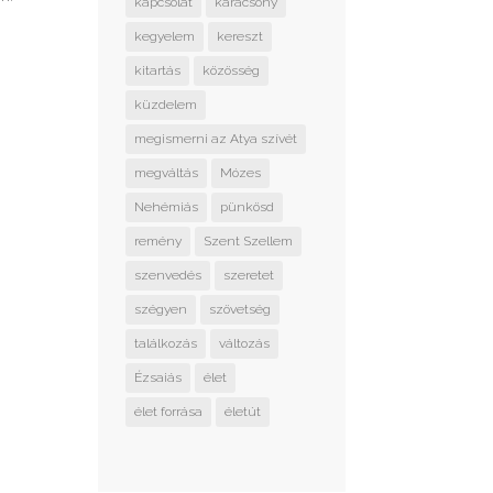
kapcsolat
karácsony
kegyelem
kereszt
kitartás
közösség
küzdelem
megismerni az Atya szívét
megváltás
Mózes
Nehémiás
pünkösd
remény
Szent Szellem
szenvedés
szeretet
szégyen
szövetség
találkozás
változás
Ézsaiás
élet
élet forrása
életút