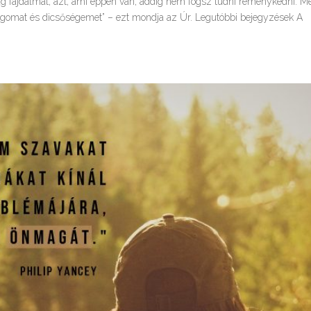
g fájdalmát, azt, ami éppen van, addig nem fogsz tudni reménykedni. Me
gomat és dicsőségemet” – ezt mondja az Úr. Legutóbbi bejegyzések A