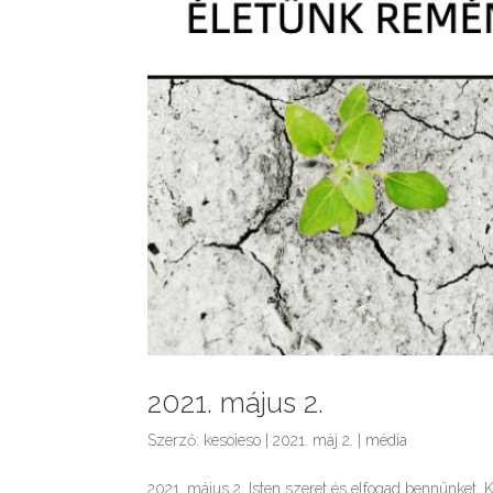
2021. május 2.
Szerző:
kesoieso
|
2021. máj 2.
|
média
2021. május 2. Isten szeret és elfogad bennünket. K