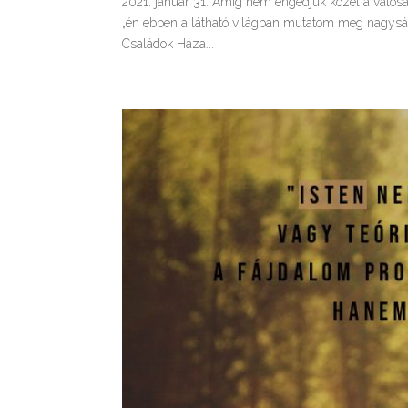
2021. január 31. Amíg nem engedjük közel a valósá
„én ebben a látható világban mutatom meg nagysá
Családok Háza...