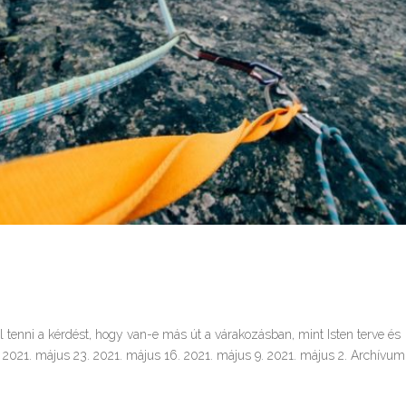
l tenni a kérdést, hogy van-e más út a várakozásban, mint Isten terve és
2021. május 23. 2021. május 16. 2021. május 9. 2021. május 2. Archívum