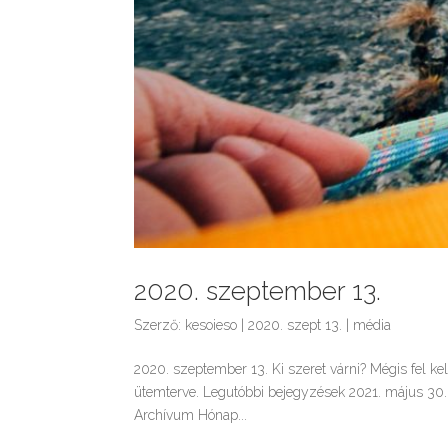
2020. szeptember 13.
Szerző:
kesoieso
|
2020. szept 13.
|
média
2020. szeptember 13. Ki szeret várni? Mégis fel kel
ütemterve. Legutóbbi bejegyzések 2021. május 30. 
Archívum Hónap...