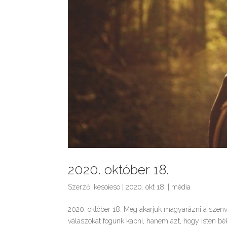
2020. október 18.
Szerző:
kesoieso
|
2020. okt 18.
|
média
2020. október 18. Meg akarjuk magyarázni a szenv
válaszokat fogunk kapni, hanem azt, hogy Isten b