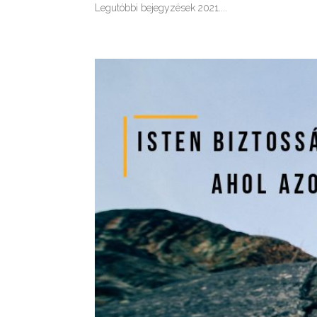
Legutóbbi bejegyzések 2021....