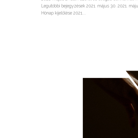
Legutóbbi bejegyzések 2021. május 30. 2021. máju
Hónap kijelölése 2021....