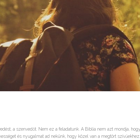
edést, a szenvedőt. Nem ez a feladatunk. A Biblia nem azt mondja, hog
ékességet és nyugalmat ad nekünk, hogy közel van a megtört szívűekhez