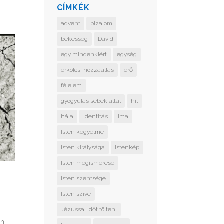
CÍMKÉK
advent
bizalom
békesség
Dávid
egy mindenkiért
egység
erkölcsi hozzáállás
erő
félelem
gyógyulás sebek által
hit
hála
identitás
ima
Isten kegyelme
Isten királysága
istenkép
Isten megismerése
Isten szentsége
Isten szíve
Jézussal időt tölteni
en.