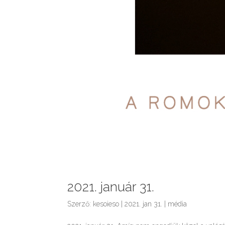
2021. január 31.
Szerző:
kesoieso
|
2021. jan 31.
|
média