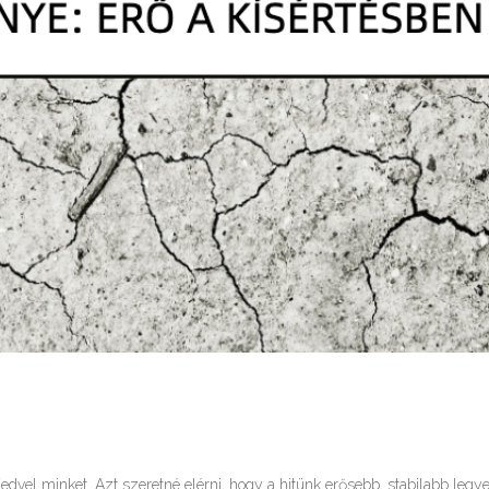
edvel minket. Azt szeretné elérni, hogy a hitünk erősebb, stabilabb legy