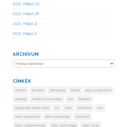
2021. május 23.
2021. május 16.
2021. május 9.
2021. május 2.
ARCHÍVUM
Archívum
CÍMKÉK
advent
bizalom
békesség
Dávid
egy mindenkiért
egység
erkölcsi hozzáállás
erő
félelem
gyógyulás sebek által
hit
hála
identitás
ima
Isten kegyelme
Isten királysága
istenkép
Isten megismerése
Isten szentsége
Isten szíve