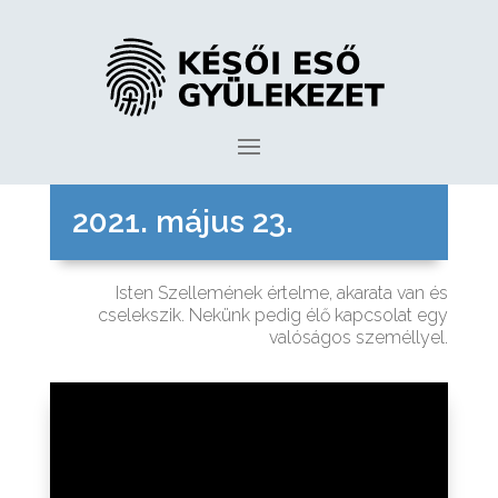
2021. május 23.
Isten Szellemének értelme, akarata van és
cselekszik. Nekünk pedig élő kapcsolat egy
valóságos személlyel.