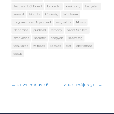
Jézussal időt tölteni
kapcsolat
karácsony
kegyelem
kereszt
kitartás
közösség
küzdelem
megismerni az Atya szívét
megváltás
Mózes
Nehémiás
pünkösd
remény
Szent Szellem
szenvedés
szeretet
szégyen
szövetség
találkozás
változás
Ézsaiás
élet
élet forrása
életút
←
2021. május 16.
2021. május 30.
→