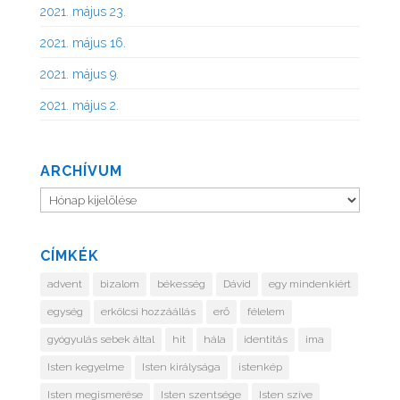
2021. május 23.
2021. május 16.
2021. május 9.
2021. május 2.
ARCHÍVUM
Archívum
CÍMKÉK
advent
bizalom
békesség
Dávid
egy mindenkiért
egység
erkölcsi hozzáállás
erő
félelem
gyógyulás sebek által
hit
hála
identitás
ima
Isten kegyelme
Isten királysága
istenkép
Isten megismerése
Isten szentsége
Isten szíve