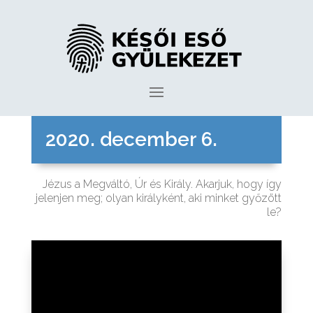
2020. december 6.
Jézus a Megváltó, Úr és Király. Akarjuk, hogy így
jelenjen meg; olyan királyként, aki minket győzött
le?