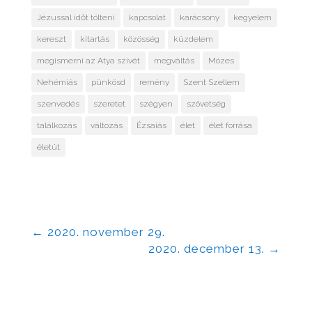
Jézussal időt tölteni
kapcsolat
karácsony
kegyelem
kereszt
kitartás
közösség
küzdelem
megismerni az Atya szívét
megváltás
Mózes
Nehémiás
pünkösd
remény
Szent Szellem
szenvedés
szeretet
szégyen
szövetség
találkozás
változás
Ézsaiás
élet
élet forrása
életút
←
2020. november 29.
2020. december 13.
→