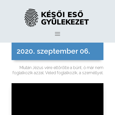
2020. szeptember 06.
Miután Jézus vére eltörölte a bűnt, ő már nem
foglalkozik azzal. Veled foglalkozik, a személlyel.