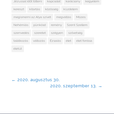
Jézussal időt tölteni
kapcsolat
karácsony
kegyelem
kereszt
kitartás
közösség
küzdelem
megismerni az Atya szívét
megváltás
Mózes
Nehémiás
pünkösd
remény
Szent Szellem
szenvedés
szeretet
szégyen
szövetség
találkozás
változás
Ézsaiás
élet
élet forrása
életút
←
2020. augusztus 30.
2020. szeptember 13.
→