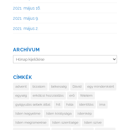
2021. május 16.
2021. május 9.
2021. május 2.
ARCHÍVUM
Archívum
CÍMKÉK
advent
bizalom
békesség
Dávid
egy mindenkiért
egység
erkölcsi hozzáállás
erő
félelem
gyógyulás sebek által
hit
hála
identitás
ima
Isten kegyelme
Isten királysága
istenkép
Isten megismerése
Isten szentsége
Isten szíve