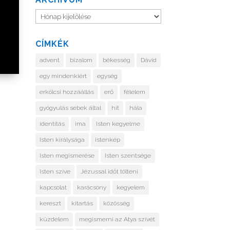
Archívum
CÍMKÉK
advent
bizalom
békesség
Dávid
egy mindenkiért
egység
erkölcsi hozzáállás
erő
félelem
gyógyulás sebek által
hit
hála
identitás
ima
Isten kegyelme
Isten királysága
istenkép
Isten megismerése
Isten szentsége
Isten szíve
Jézussal időt tölteni
kapcsolat
karácsony
kegyelem
kereszt
kitartás
közösség
küzdelem
megismerni az Atya szívét