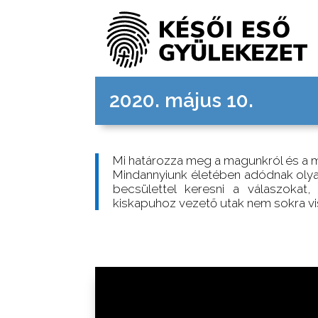
2020. május 10.
Mi határozza meg a magunkról és a m
Mindannyiunk életében adódnak olyan 
becsülettel keresni a válaszokat
kiskapuhoz vezető utak nem sokra vi