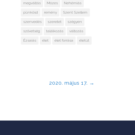
megváltás
Mózes
Nehémiás
pünkösd
remény
Szent Szellem
szenvedés
szeretet
szégyen
szövetség
találkozás
változás
Ézsaiás
élet
élet forrása
életút
2020. május 17.
→