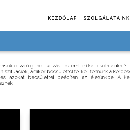
KEZDŐLAP
SZOLGÁLATAINK
ásokról való gondolkozást, az emberi kapcsolatainkat?
szituációk, amikor becsülettel fel kell tennünk a kérdés
, és azokat becsülettel beépíteni az életünkbe. A k
sznek.