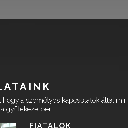
LATAINK
k, hogy a személyes kapcsolatok által mi
t a gyülekezetben.
FIATALOK