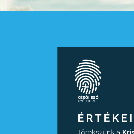
ÉRTÉKE
Törekszünk a
Kri