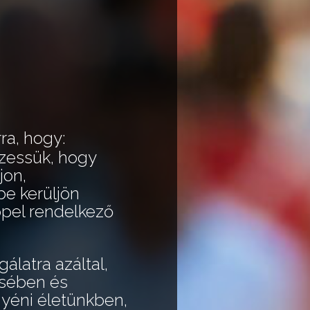
ra, hogy:
zessük, hogy
jon,
be kerüljön
ppel rendelkező
álatra azáltal,
ésében és
gyéni életünkben,