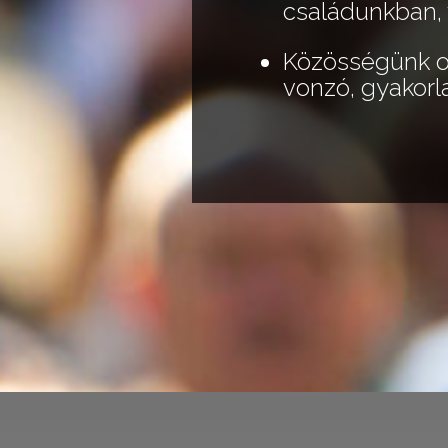
családunkban,
Közösségünk ol
vonzó, gyakorl