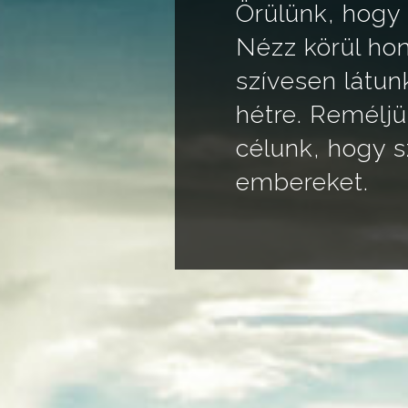
Örülünk, hogy
Nézz körül hon
szívesen látun
hétre. Reméljü
célunk, hogy s
embereket.