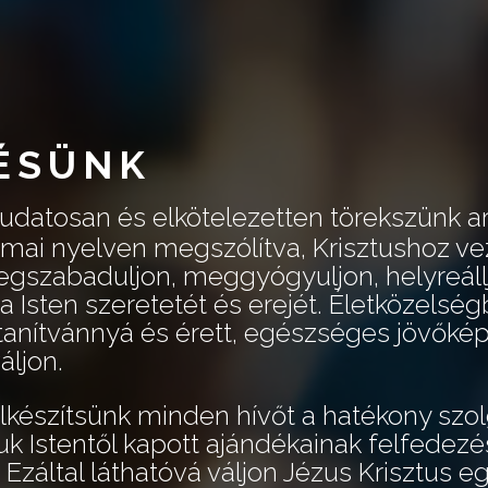
ÉSÜNK
udatosan és elkötelezetten törekszünk ar
ai nyelven megszólítva, Krisztushoz ve
megszabaduljon, meggyógyuljon, helyreáll
 Isten szeretetét és erejét. Életközelség
 tanítvánnyá és érett, egészséges jövőké
áljon.
készítsünk minden hívőt a hatékony szolg
k Istentől kapott ajándékainak felfedez
Ezáltal láthatóvá váljon Jézus Krisztus e