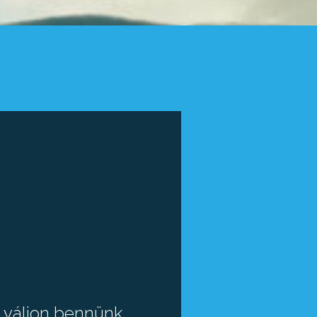
á váljon bennünk