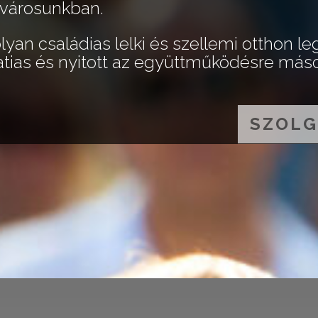
 városunkban.
yan családias lelki és szellemi otthon l
atias és nyitott az együttműködésre máso
SZOLG