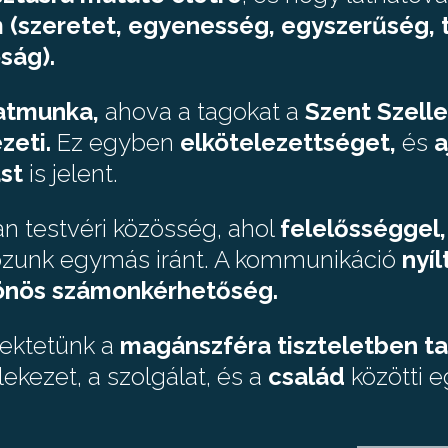
em (szeretet, egyenesség, egyszerűség, 
ság).
atmunka,
ahova a tagokat a
Szent Szelle
zeti.
Ez egyben
elkötelezettséget,
és
a
st
is jelent.
an testvéri közösség, ahol
felelősséggel, 
ozunk egymás iránt. A kommunikáció
nyíl
önös számonkérhetőség.
fektetünk a
magánszféra tiszteletben ta
ekezet, a szolgálat, és a
család
közötti 