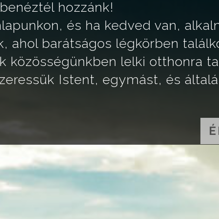
 benéztél hozzánk!
lapunkon, és ha kedved van, alkal
k, ahol barátságos légkörben találk
k közösségünkben lelki otthonra tal
zeressük Istent, egymást, és által
É