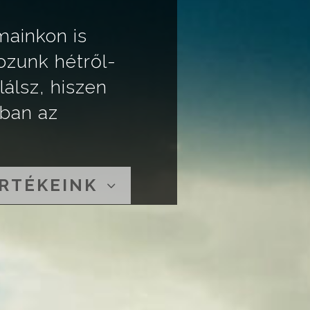
mainkon is
ozunk hétről-
álsz, hiszen
ában az
RTÉKEINK