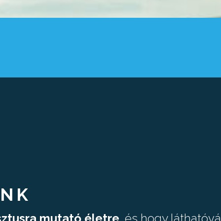
INK
sztusra mutató életre
, és hogy láthatóv