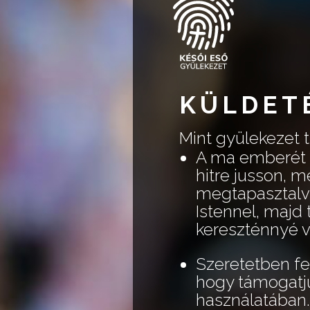
KÜLDET
Mint gyülekezet t
A ma emberét m
hitre jusson, 
megtapasztalva
Istennel, majd
kereszténnyé v
Szeretetben fel
hogy támogatju
használatában. 