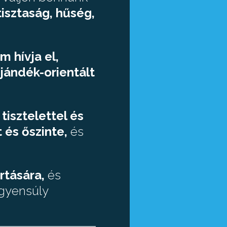
tisztaság, hűség,
m hívja el,
jándék-orientált
tisztelettel és
t és őszinte,
és
rtására,
és
egyensúly