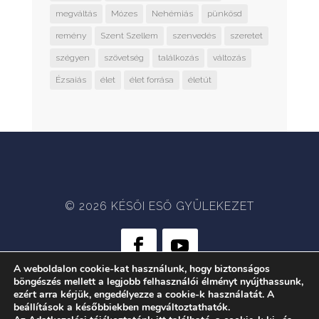
megváltás
Mózes
Nehémiás
pünkösd
remény
Szent Szellem
szenvedés
szeretet
szégyen
szövetség
találkozás
változás
Ézsaiás
élet
élet forrása
életút
© 2026 KÉSŐI ESŐ GYÜLEKEZET
A weboldalon cookie-kat használunk, hogy biztonságos
böngészés mellett a legjobb felhasználói élményt nyújthassunk,
WEB:
CRÆTIVE.HU
| TÁRHELY:
ezért arra kérjük, engedélyezze a cookie-k használatát. A
RACKFOREST KFT.
beállítások a későbbiekben megváltoztathatók.