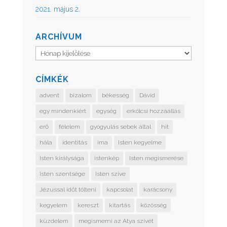
2021. május 2.
ARCHÍVUM
Archívum
CÍMKÉK
advent
bizalom
békesség
Dávid
egy mindenkiért
egység
erkölcsi hozzáállás
erő
félelem
gyógyulás sebek által
hit
hála
identitás
ima
Isten kegyelme
Isten királysága
istenkép
Isten megismerése
Isten szentsége
Isten szíve
Jézussal időt tölteni
kapcsolat
karácsony
kegyelem
kereszt
kitartás
közösség
küzdelem
megismerni az Atya szívét