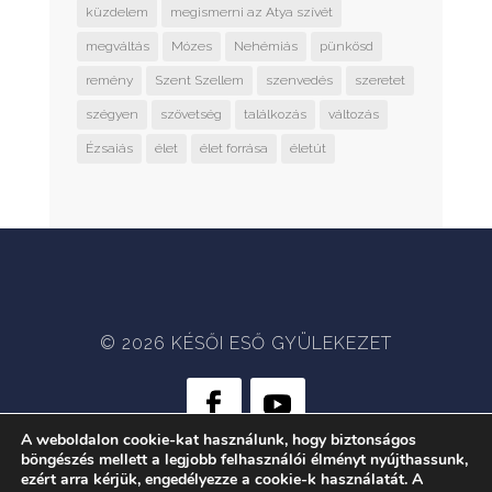
küzdelem
megismerni az Atya szívét
megváltás
Mózes
Nehémiás
pünkösd
remény
Szent Szellem
szenvedés
szeretet
szégyen
szövetség
találkozás
változás
Ézsaiás
élet
élet forrása
életút
© 2026 KÉSŐI ESŐ GYÜLEKEZET
A weboldalon cookie-kat használunk, hogy biztonságos
böngészés mellett a legjobb felhasználói élményt nyújthassunk,
WEB:
CRÆTIVE.HU
| TÁRHELY:
ezért arra kérjük, engedélyezze a cookie-k használatát. A