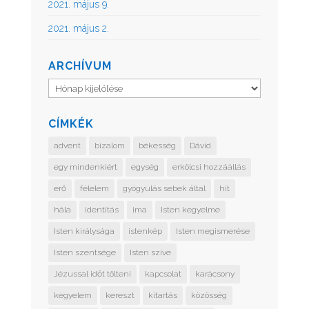
2021. május 9.
2021. május 2.
ARCHÍVUM
Archívum
CÍMKÉK
advent
bizalom
békesség
Dávid
egy mindenkiért
egység
erkölcsi hozzáállás
erő
félelem
gyógyulás sebek által
hit
hála
identitás
ima
Isten kegyelme
Isten királysága
istenkép
Isten megismerése
Isten szentsége
Isten szíve
Jézussal időt tölteni
kapcsolat
karácsony
kegyelem
kereszt
kitartás
közösség