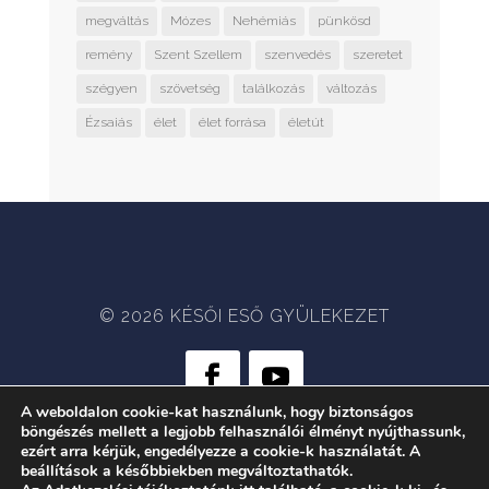
megváltás
Mózes
Nehémiás
pünkösd
remény
Szent Szellem
szenvedés
szeretet
szégyen
szövetség
találkozás
változás
Ézsaiás
élet
élet forrása
életút
© 2026 KÉSŐI ESŐ GYÜLEKEZET
A weboldalon cookie-kat használunk, hogy biztonságos
böngészés mellett a legjobb felhasználói élményt nyújthassunk,
WEB:
CRÆTIVE.HU
| TÁRHELY:
ezért arra kérjük, engedélyezze a cookie-k használatát. A
RACKFOREST KFT.
beállítások a későbbiekben megváltoztathatók.