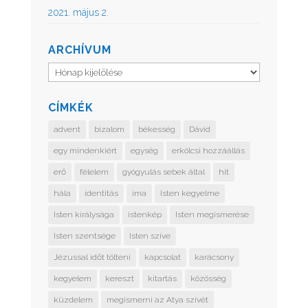
2021. május 2.
ARCHÍVUM
Archívum
CÍMKÉK
advent
bizalom
békesség
Dávid
egy mindenkiért
egység
erkölcsi hozzáállás
erő
félelem
gyógyulás sebek által
hit
hála
identitás
ima
Isten kegyelme
Isten királysága
istenkép
Isten megismerése
Isten szentsége
Isten szíve
Jézussal időt tölteni
kapcsolat
karácsony
kegyelem
kereszt
kitartás
közösség
küzdelem
megismerni az Atya szívét