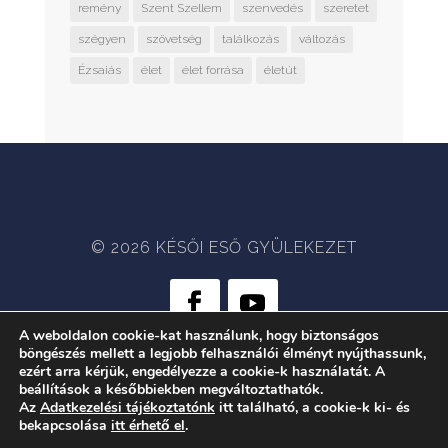
remény
Szent Szellem
szenvedés
szeretet
szégyen
szövetség
találkozás
változás
Ézsaiás
élet
élet forrása
életút
© 2026 KÉSŐI ESŐ GYÜLEKEZET
A weboldalon cookie-kat használunk, hogy biztonságos
böngészés mellett a legjobb felhasználói élményt nyújthassunk,
WEB:
CRÆTIVE.HU
| TÁRHELY:
ezért arra kérjük, engedélyezze a cookie-k használatát. A
RACKFOREST KFT.
beállítások a későbbiekben megváltoztathatók.
Az
Adatkezelési tájékoztatónk
itt található, a cookie-k ki- és
bekapcsolása
itt érhető el
.