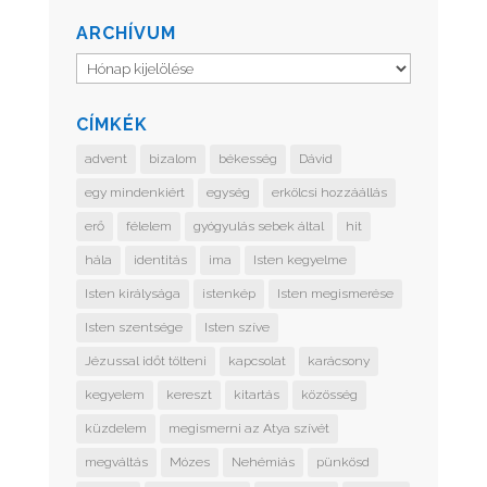
ARCHÍVUM
Archívum
CÍMKÉK
advent
bizalom
békesség
Dávid
egy mindenkiért
egység
erkölcsi hozzáállás
erő
félelem
gyógyulás sebek által
hit
hála
identitás
ima
Isten kegyelme
Isten királysága
istenkép
Isten megismerése
Isten szentsége
Isten szíve
Jézussal időt tölteni
kapcsolat
karácsony
kegyelem
kereszt
kitartás
közösség
küzdelem
megismerni az Atya szívét
megváltás
Mózes
Nehémiás
pünkösd