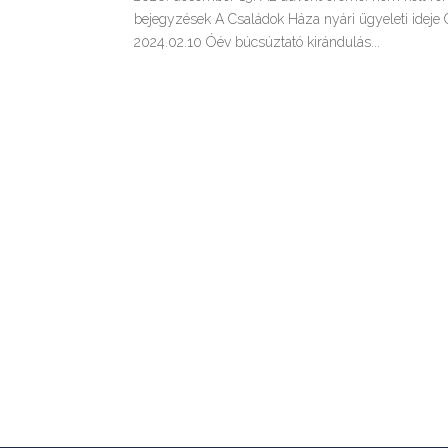
bejegyzések A Családok Háza nyári ügyeleti idej
2024.02.10 Óév búcsúztató kirándulás...