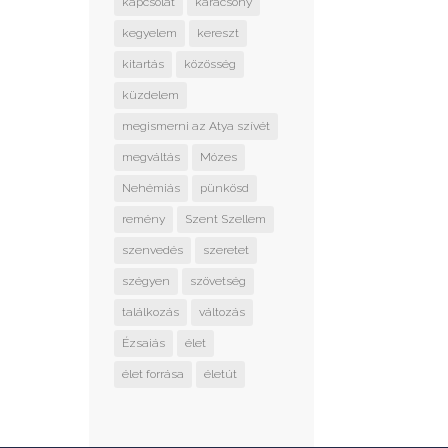
kapcsolat
karácsony
kegyelem
kereszt
kitartás
közösség
küzdelem
megismerni az Atya szívét
megváltás
Mózes
Nehémiás
pünkösd
remény
Szent Szellem
szenvedés
szeretet
szégyen
szövetség
találkozás
változás
Ézsaiás
élet
élet forrása
életút