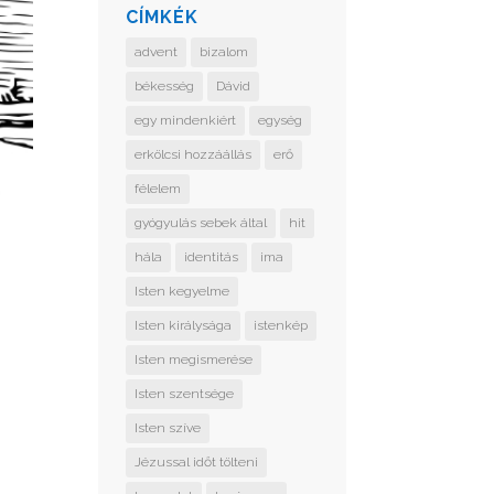
CÍMKÉK
advent
bizalom
békesség
Dávid
egy mindenkiért
egység
erkölcsi hozzáállás
erő
félelem
gyógyulás sebek által
hit
hála
identitás
ima
Isten kegyelme
Isten királysága
istenkép
Isten megismerése
Isten szentsége
Isten szíve
Jézussal időt tölteni