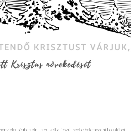
énytelenségben élni, nem kell a feszültségbe beleragadni Legutóbbi