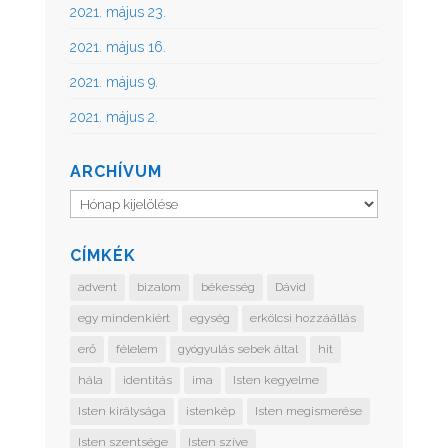
2021. május 23.
2021. május 16.
2021. május 9.
2021. május 2.
ARCHÍVUM
Archívum
CÍMKÉK
advent
bizalom
békesség
Dávid
egy mindenkiért
egység
erkölcsi hozzáállás
erő
félelem
gyógyulás sebek által
hit
hála
identitás
ima
Isten kegyelme
Isten királysága
istenkép
Isten megismerése
Isten szentsége
Isten szíve