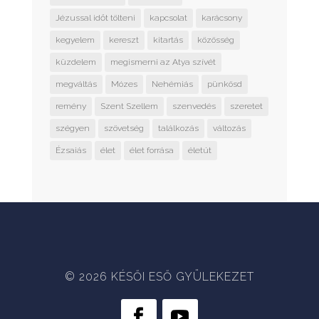
Jézussal időt tölteni
kapcsolat
karácsony
kegyelem
kereszt
kitartás
közösség
küzdelem
megismerni az Atya szívét
megváltás
Mózes
Nehémiás
pünkösd
remény
Szent Szellem
szenvedés
szeretet
szégyen
szövetség
találkozás
változás
Ézsaiás
élet
élet forrása
életút
© 2026 KÉSŐI ESŐ GYÜLEKEZET