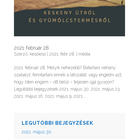
2021. február 28.
Szerző:
kesoieso
|
2021. febr 28.
|
média
2021. február 28. Melyik nehezebb? Betartani néhány
szabályt, fenntartani ennek a látszatát, vagy engedni azt,
hogy Isten engem – ott belül – teljesen újjá gyúrjon?
Legutóbbi bejegyzések 2021. május 30. 2021. május 23.
2021. május 16. 2021. május 9. 2021....
LEGUTÓBBI BEJEGYZÉSEK
2021. május 30.