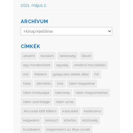
2021. május 2.
ARCHÍVUM
Archívum
CÍMKÉK
advent
bizalom
békesség
Dávid
egy mindenkiért
egység
erkölcsi hozzáállás
erő
félelem
gyógyulás sebek által
hit
hála
identitás
ima
Isten kegyelme
Isten királysága
istenkép
Isten megismerése
Isten szentsége
Isten szíve
Jézussal időt tölteni
kapcsolat
karácsony
kegyelem
kereszt
kitartás
közösség
küzdelem
megismerni az Atya szívét