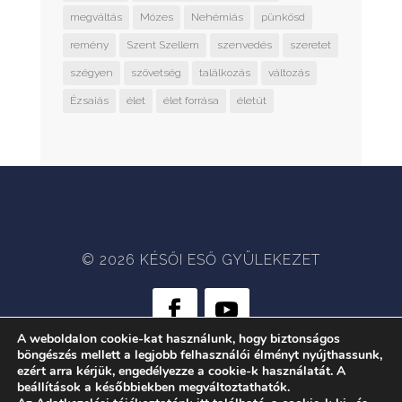
megváltás
Mózes
Nehémiás
pünkösd
remény
Szent Szellem
szenvedés
szeretet
szégyen
szövetség
találkozás
változás
Ézsaiás
élet
élet forrása
életút
© 2026 KÉSŐI ESŐ GYÜLEKEZET
A weboldalon cookie-kat használunk, hogy biztonságos
böngészés mellett a legjobb felhasználói élményt nyújthassunk,
WEB:
CRÆTIVE.HU
| TÁRHELY:
ezért arra kérjük, engedélyezze a cookie-k használatát. A
RACKFOREST KFT.
beállítások a későbbiekben megváltoztathatók.