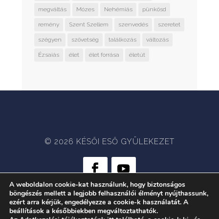
megváltás
Mózes
Nehémiás
pünkösd
remény
Szent Szellem
szenvedés
szeretet
szégyen
szövetség
találkozás
változás
Ézsaiás
élet
élet forrása
életút
© 2026 KÉSŐI ESŐ GYÜLEKEZET
A weboldalon cookie-kat használunk, hogy biztonságos
böngészés mellett a legjobb felhasználói élményt nyújthassunk,
WEB:
CRÆTIVE.HU
| TÁRHELY:
ezért arra kérjük, engedélyezze a cookie-k használatát. A
RACKFOREST KFT.
beállítások a későbbiekben megváltoztathatók.