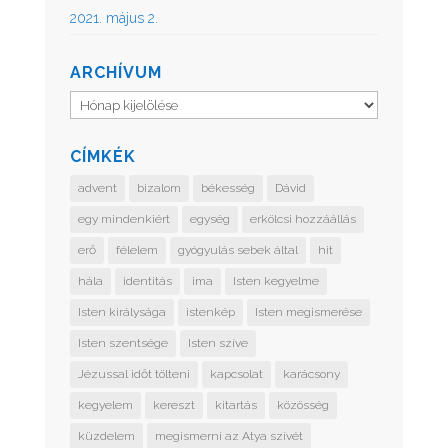
2021. május 2.
ARCHÍVUM
Archívum
CÍMKÉK
advent
bizalom
békesség
Dávid
egy mindenkiért
egység
erkölcsi hozzáállás
erő
félelem
gyógyulás sebek által
hit
hála
identitás
ima
Isten kegyelme
Isten királysága
istenkép
Isten megismerése
Isten szentsége
Isten szíve
Jézussal időt tölteni
kapcsolat
karácsony
kegyelem
kereszt
kitartás
közösség
küzdelem
megismerni az Atya szívét