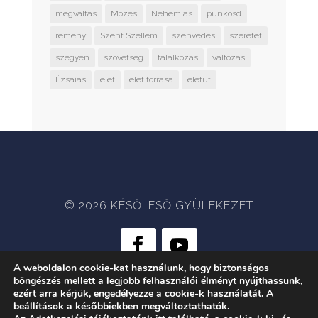
megváltás
Mózes
Nehémiás
pünkösd
remény
Szent Szellem
szenvedés
szeretet
szégyen
szövetség
találkozás
változás
Ézsaiás
élet
élet forrása
életút
© 2026 KÉSŐI ESŐ GYÜLEKEZET
A weboldalon cookie-kat használunk, hogy biztonságos
böngészés mellett a legjobb felhasználói élményt nyújthassunk,
WEB:
CRÆTIVE.HU
| TÁRHELY:
ezért arra kérjük, engedélyezze a cookie-k használatát. A
RACKFOREST KFT.
beállítások a későbbiekben megváltoztathatók.