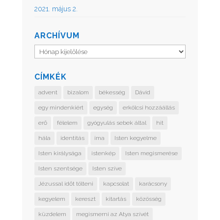
2021. május 2.
ARCHÍVUM
Archívum
CÍMKÉK
advent
bizalom
békesség
Dávid
egy mindenkiért
egység
erkölcsi hozzáállás
erő
félelem
gyógyulás sebek által
hit
hála
identitás
ima
Isten kegyelme
Isten királysága
istenkép
Isten megismerése
Isten szentsége
Isten szíve
Jézussal időt tölteni
kapcsolat
karácsony
kegyelem
kereszt
kitartás
közösség
küzdelem
megismerni az Atya szívét