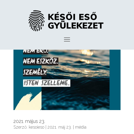
2021. május 23.
Szerző:
kesoieso
|
2021. máj 23.
|
média