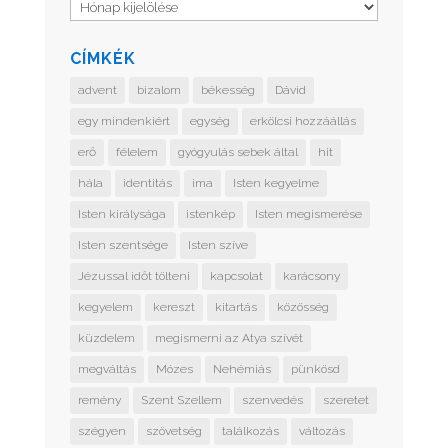
Archívum
CÍMKÉK
advent
bizalom
békesség
Dávid
egy mindenkiért
egység
erkölcsi hozzáállás
erő
félelem
gyógyulás sebek által
hit
hála
identitás
ima
Isten kegyelme
Isten királysága
istenkép
Isten megismerése
Isten szentsége
Isten szíve
Jézussal időt tölteni
kapcsolat
karácsony
kegyelem
kereszt
kitartás
közösség
küzdelem
megismerni az Atya szívét
megváltás
Mózes
Nehémiás
pünkösd
remény
Szent Szellem
szenvedés
szeretet
szégyen
szövetség
találkozás
változás