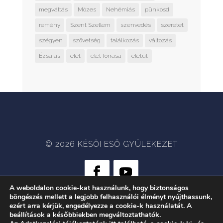
megváltás
Mózes
Nehémiás
pünkösd
remény
Szent Szellem
szenvedés
szeretet
szégyen
szövetség
találkozás
változás
Ézsaiás
élet
élet forrása
életút
© 2026 KÉSŐI ESŐ GYÜLEKEZET
A weboldalon cookie-kat használunk, hogy biztonságos
böngészés mellett a legjobb felhasználói élményt nyújthassunk,
WEB:
CRÆTIVE.HU
| TÁRHELY:
ezért arra kérjük, engedélyezze a cookie-k használatát. A
RACKFOREST KFT.
beállítások a későbbiekben megváltoztathatók.