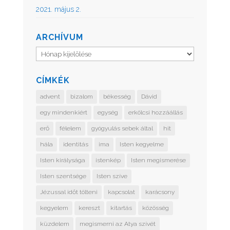
2021. május 2.
ARCHÍVUM
Archívum
CÍMKÉK
advent
bizalom
békesség
Dávid
egy mindenkiért
egység
erkölcsi hozzáállás
erő
félelem
gyógyulás sebek által
hit
hála
identitás
ima
Isten kegyelme
Isten királysága
istenkép
Isten megismerése
Isten szentsége
Isten szíve
Jézussal időt tölteni
kapcsolat
karácsony
kegyelem
kereszt
kitartás
közösség
küzdelem
megismerni az Atya szívét