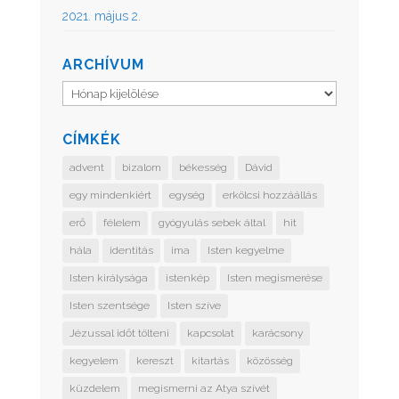
2021. május 2.
ARCHÍVUM
Archívum
CÍMKÉK
advent
bizalom
békesség
Dávid
egy mindenkiért
egység
erkölcsi hozzáállás
erő
félelem
gyógyulás sebek által
hit
hála
identitás
ima
Isten kegyelme
Isten királysága
istenkép
Isten megismerése
Isten szentsége
Isten szíve
Jézussal időt tölteni
kapcsolat
karácsony
kegyelem
kereszt
kitartás
közösség
küzdelem
megismerni az Atya szívét