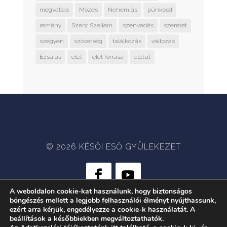
megváltás
Mózes
Nehémiás
pünkösd
remény
Szent Szellem
szenvedés
szeretet
szégyen
szövetség
találkozás
változás
Ézsaiás
élet
élet forrása
életút
© 2026 KÉSŐI ESŐ GYÜLEKEZET
A weboldalon cookie-kat használunk, hogy biztonságos
böngészés mellett a legjobb felhasználói élményt nyújthassunk,
WEB:
CRÆTIVE.HU
| TÁRHELY:
ezért arra kérjük, engedélyezze a cookie-k használatát. A
RACKFOREST KFT.
beállítások a későbbiekben megváltoztathatók.