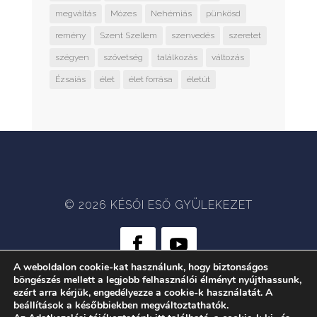
megváltás
Mózes
Nehémiás
pünkösd
remény
Szent Szellem
szenvedés
szeretet
szégyen
szövetség
találkozás
változás
Ézsaiás
élet
élet forrása
életút
© 2026 KÉSŐI ESŐ GYÜLEKEZET
A weboldalon cookie-kat használunk, hogy biztonságos
böngészés mellett a legjobb felhasználói élményt nyújthassunk,
WEB:
CRÆTIVE.HU
| TÁRHELY:
ezért arra kérjük, engedélyezze a cookie-k használatát. A
RACKFOREST KFT.
beállítások a későbbiekben megváltoztathatók.