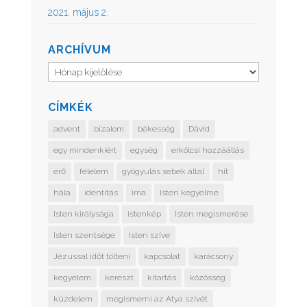
2021. május 2.
ARCHÍVUM
Archívum
CÍMKÉK
advent
bizalom
békesség
Dávid
egy mindenkiért
egység
erkölcsi hozzáállás
erő
félelem
gyógyulás sebek által
hit
hála
identitás
ima
Isten kegyelme
Isten királysága
istenkép
Isten megismerése
Isten szentsége
Isten szíve
Jézussal időt tölteni
kapcsolat
karácsony
kegyelem
kereszt
kitartás
közösség
küzdelem
megismerni az Atya szívét